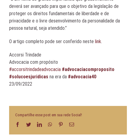
deverá ser avançado para que o objetivo da legislação de
proteger os direitos fundamentais de liberdade e de
privacidade e o livre desenvolvimento da personalidade da
pessoa natural, seja atendido.”
O artigo completo pode ser conferido neste
link
.
Accorsi Trindade
Advocacia com propósito
#accorsitrindadeadvocacia
#advocaciacomproposito
#solucoesjuridicas
na era da
#advocacia40
23/09/2022
Compartilhe esse post em sua rede Social!
Facebook
Twitter
LinkedIn
WhatsApp
Pinterest
E-
mail