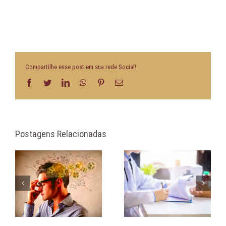
Compartilhe esse post em sua rede Social!
Facebook
Twitter
LinkedIn
WhatsApp
Pinterest
E-
mail
Postagens Relacionadas
Isenção de carência |
Comunicação assertiva
a.
Doenças e afecções
na negociação