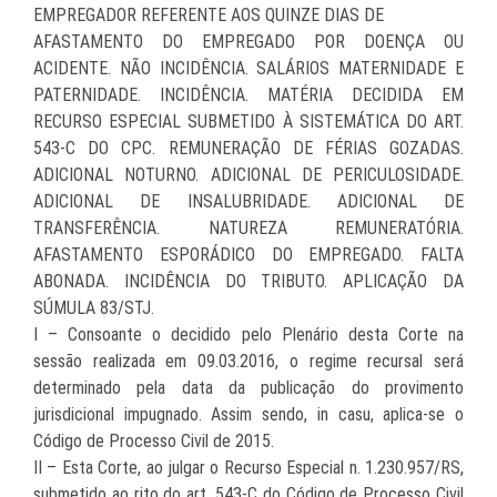
EMPREGADOR REFERENTE AOS QUINZE DIAS DE
AFASTAMENTO DO EMPREGADO POR DOENÇA OU
ACIDENTE. NÃO INCIDÊNCIA. SALÁRIOS MATERNIDADE E
PATERNIDADE. INCIDÊNCIA. MATÉRIA DECIDIDA EM
RECURSO ESPECIAL SUBMETIDO À SISTEMÁTICA DO ART.
543-C DO CPC. REMUNERAÇÃO DE FÉRIAS GOZADAS.
ADICIONAL NOTURNO. ADICIONAL DE PERICULOSIDADE.
ADICIONAL DE INSALUBRIDADE. ADICIONAL DE
TRANSFERÊNCIA. NATUREZA REMUNERATÓRIA.
AFASTAMENTO ESPORÁDICO DO EMPREGADO. FALTA
ABONADA. INCIDÊNCIA DO TRIBUTO. APLICAÇÃO DA
SÚMULA 83/STJ.
I – Consoante o decidido pelo Plenário desta Corte na
sessão realizada em 09.03.2016, o regime recursal será
determinado pela data da publicação do provimento
jurisdicional impugnado. Assim sendo, in casu, aplica-se o
Código de Processo Civil de 2015.
II – Esta Corte, ao julgar o Recurso Especial n. 1.230.957/RS,
submetido ao rito do art. 543-C do Código de Processo Civil