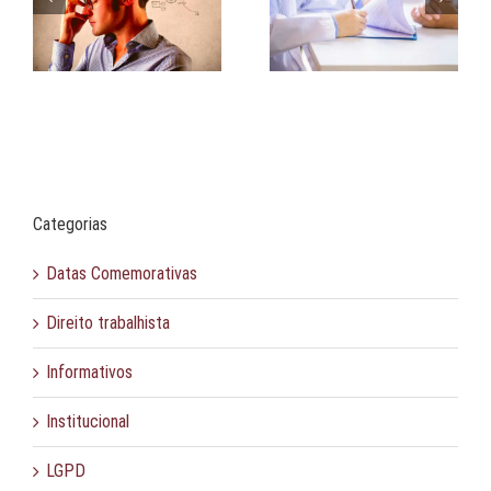
Isenção de carência |
Comunicação assertiva
a.
Doenças e afecções
na negociação
Categorias
Datas Comemorativas
Direito trabalhista
Informativos
Institucional
LGPD