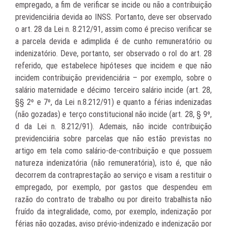
empregado, a fim de verificar se incide ou não a contribuição
previdenciária devida ao INSS. Portanto, deve ser observado
o art. 28 da Lei n. 8.212/91, assim como é preciso verificar se
a parcela devida e adimplida é de cunho remuneratório ou
indenizatório. Deve, portanto, ser observado o rol do art. 28
referido, que estabelece hipóteses que incidem e que não
incidem contribuição previdenciária – por exemplo, sobre o
salário maternidade e décimo terceiro salário incide (art. 28,
§§ 2º e 7º, da Lei n.8.212/91) e quanto a férias indenizadas
(não gozadas) e terço constitucional não incide (art. 28, § 9º,
d da Lei n. 8.212/91). Ademais, não incide contribuição
previdenciária sobre parcelas que não estão previstas no
artigo em tela como salário-de-contribuição e que possuem
natureza indenizatória (não remuneratória), isto é, que não
decorrem da contraprestação ao serviço e visam a restituir o
empregado, por exemplo, por gastos que despendeu em
razão do contrato de trabalho ou por direito trabalhista não
fruído da integralidade, como, por exemplo, indenização por
férias não gozadas, aviso prévio-indenizado e indenização por