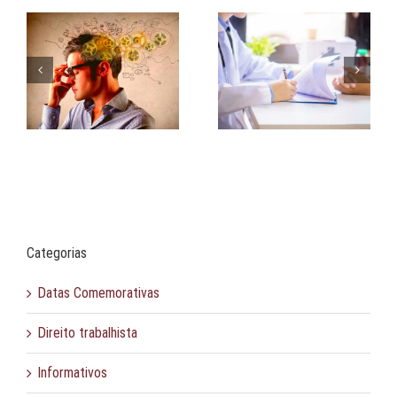
Isenção de carência |
Comunicação assertiva
a.
Doenças e afecções
na negociação
Categorias
Datas Comemorativas
Direito trabalhista
Informativos