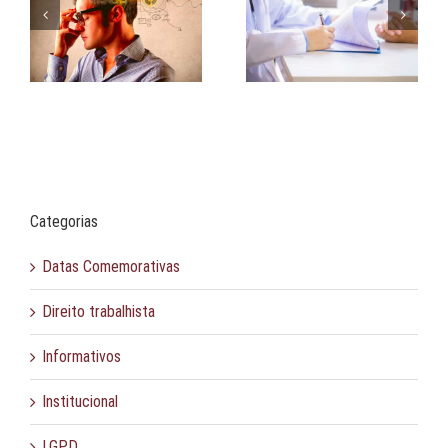
Isenção de carência |
Comunicação assertiva
a.
Doenças e afecções
na negociação
Categorias
Datas Comemorativas
Direito trabalhista
Informativos
Institucional
LGPD