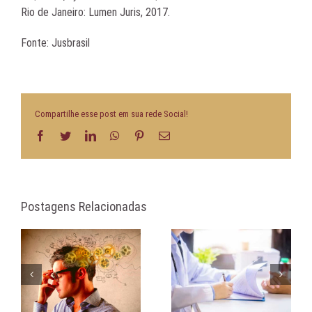
Rio de Janeiro: Lumen Juris, 2017.
Fonte: Jusbrasil
Compartilhe esse post em sua rede Social!
Facebook
Twitter
LinkedIn
WhatsApp
Pinterest
E-
mail
Postagens Relacionadas
Isenção de carência |
Comunicação assertiva
a.
Doenças e afecções
na negociação