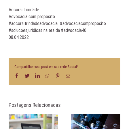
Accorsi Trindade
Advocacia com propósito
#accorsitrindadeadvocacia #advocaciacomproposito
#solucoesjuridicas na era da #advocacia40
08.04.2022
Compartilhe esse post em sua rede Social!
Facebook
Twitter
LinkedIn
WhatsApp
Pinterest
E-
mail
Postagens Relacionadas