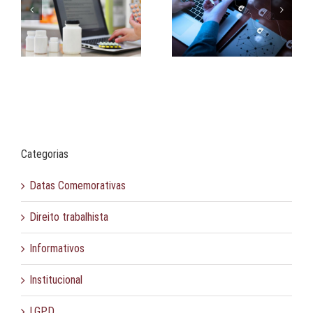
Processos
LGPD no tratamento de
is
Administrativos
dados de pessoas
instaurados pela ANPD
falecidas
Categorias
Datas Comemorativas
Direito trabalhista
Informativos
Institucional
LGPD