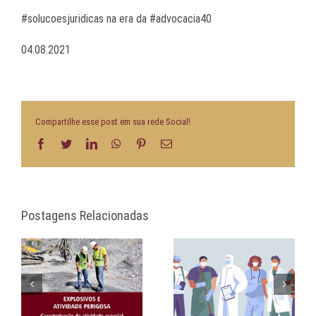
#solucoesjuridicas na era da #advocacia40
04.08.2021
Compartilhe esse post em sua rede Social!
Facebook
Twitter
LinkedIn
WhatsApp
Pinterest
E-
mail
Postagens Relacionadas
DE
IDADE MÍNIMA PARA A
PLANEJAMENTO
A
APOSENTADORIA
PREVIDENCIÁRIO
ESPECIAL