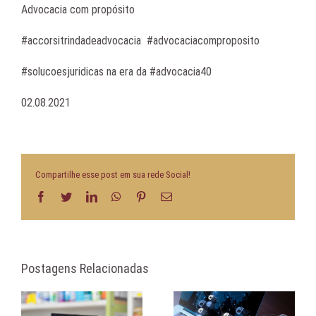
Advocacia com propósito
#accorsitrindadeadvocacia #advocaciacomproposito
#solucoesjuridicas na era da #advocacia40
02.08.2021
Compartilhe esse post em sua rede Social!
Facebook
Twitter
LinkedIn
WhatsApp
Pinterest
E-
mail
Postagens Relacionadas