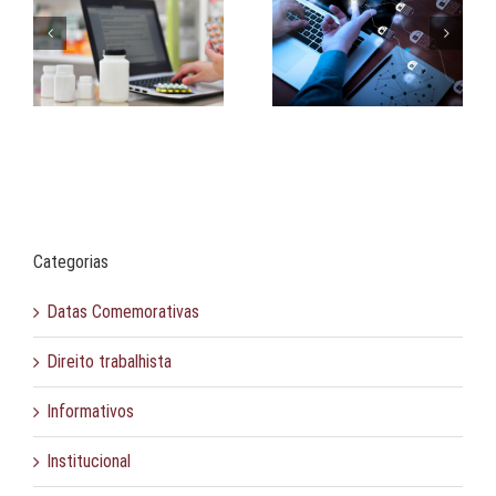
Processos
LGPD no tratamento de
is
Administrativos
dados de pessoas
instaurados pela ANPD
falecidas
Categorias
Datas Comemorativas
Direito trabalhista
Informativos
Institucional