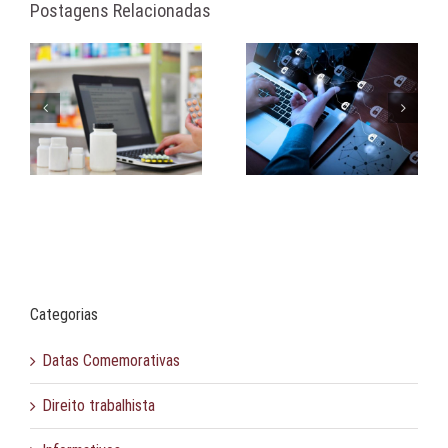
Postagens Relacionadas
Processos
LGPD no tratamento de
is
Administrativos
dados de pessoas
instaurados pela ANPD
falecidas
Categorias
Datas Comemorativas
Direito trabalhista