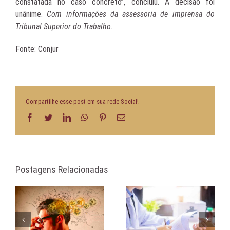
constatada no caso concreto”, concluiu. A decisão foi
unânime.
Com informações da assessoria de imprensa do
Tribunal Superior do Trabalho.
Fonte: Conjur
Compartilhe esse post em sua rede Social!
Facebook
Twitter
LinkedIn
WhatsApp
Pinterest
E-
mail
Postagens Relacionadas
Isenção de carência |
Comunicação assertiva
a.